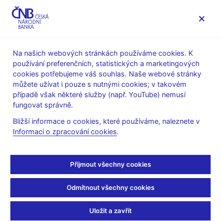
MENU
Na našich webových stránkách používáme cookies. K
používání preferenčních, statistických a marketingových
Úvod
Stalo se
Aktuality
cookies potřebujeme váš souhlas. Naše webové stránky
můžete užívat i pouze s nutnými cookies; v takovém
AKTUALITY
30. 6. 2026
případě však některé služby (např. YouTube) nemusí
Statistika platebního
fungovat správně.
Bližší informace o cookies, které používáme, naleznete v
styku za 2. pololetí roku
Informaci o zpracování cookies
.
2025
Přijmout všechny cookies
Sdílejte
Odmítnout všechny cookies
Uložit a zavřít