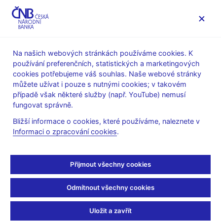
MENU
Na našich webových stránkách používáme cookies. K
používání preferenčních, statistických a marketingových
Úvod
Stalo se
Aktuality
cookies potřebujeme váš souhlas. Naše webové stránky
můžete užívat i pouze s nutnými cookies; v takovém
AKTUALITY
18. 5. 2020
případě však některé služby (např. YouTube) nemusí
Současná krize nemá v
fungovat správně.
Bližší informace o cookies, které používáme, naleznete v
novodobé historii
Informaci o zpracování cookies
.
obdoby
Přijmout všechny cookies
Sdílejte
Odmítnout všechny cookies
Uložit a zavřít