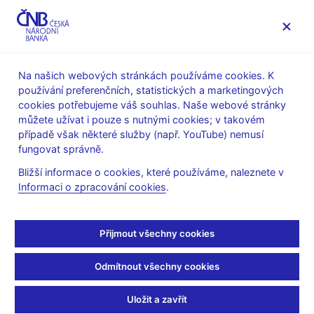
MENU
Na našich webových stránkách používáme cookies. K
používání preferenčních, statistických a marketingových
Úvod
Stalo se
Aktuality
cookies potřebujeme váš souhlas. Naše webové stránky
můžete užívat i pouze s nutnými cookies; v takovém
AKTUALITY
4. 8. 2026
případě však některé služby (např. YouTube) nemusí
Seznam měnových
fungovat správně.
Bližší informace o cookies, které používáme, naleznete v
finančních institucí v ČR
Informaci o zpracování cookies
.
Sdílejte
Přijmout všechny cookies
Odmítnout všechny cookies
Uložit a zavřít