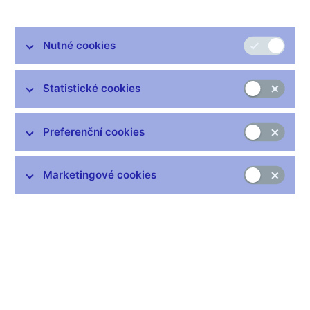
Zůstaňme v kontaktu
Newsletter
Nutné cookies
Statistické cookies
Preferenční cookies
Nejčastější odkazy
Výměna neplatných bankovek
Marketingové cookies
Informace k Sberbank CZ
Výměna poškozených peněz
Seznamy regulovaných a registrovaných subjektů
Kurzy devizového trhu
IBAN - mezinárodní číslo účtu
Aktuální prognóza