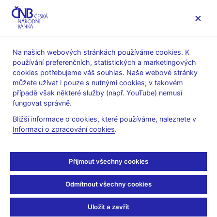
MENU
Na našich webových stránkách používáme cookies. K
používání preferenčních, statistických a marketingových
Úvod
Stalo se
Aktuality
cookies potřebujeme váš souhlas. Naše webové stránky
můžete užívat i pouze s nutnými cookies; v takovém
AKTUALITY
22. 10. 2025
případě však některé služby (např. YouTube) nemusí
Šetření úvěrových
fungovat správně.
Bližší informace o cookies, které používáme, naleznete v
podmínek bank – IV/2025
Informaci o zpracování cookies
.
Sdílejte
Přijmout všechny cookies
Odmítnout všechny cookies
Uložit a zavřít