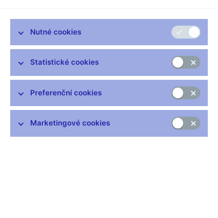
Zůstaňme v kontaktu
Newsletter
Nutné cookies
Statistické cookies
Preferenční cookies
Nejčastější odkazy
Výměna neplatných bankovek
Marketingové cookies
Informace k Sberbank CZ
Výměna poškozených peněz
Seznamy regulovaných a registrovaných subjektů
Kurzy devizového trhu
IBAN - mezinárodní číslo účtu
Aktuální prognóza