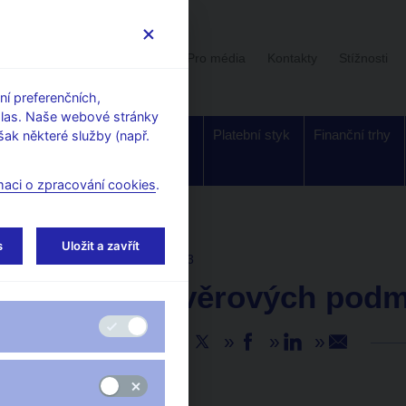
Uživatelská sekce
Stalo se
Pro média
Kontakty
Stížnosti
í preferenčních,
hlas. Naše webové stránky
Dohled a
Bankovky a
Platební styk
Finanční trhy
ak některé služby (např.
regulace
mince
maci o zpracování cookies
.
s
Uložit a zavřít
AKTUALITY
20. 7. 2023
Šetření úvěrových podmí
Sdílejte