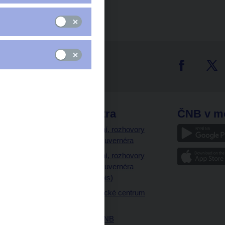
tter
odkazy
ČNB extra
ČNB v m
a
Vystoupení, rozhovory
a články guvernéra
ázky
Vystoupení, rozhovory
ajetku
a články guvernéra
ných prostor
(úplný výpis)
Návštěvnické centrum
ČNB
Historie ČNB