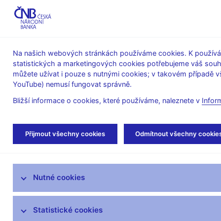
ABO-K
Na našich webových stránkách používáme cookies. K používán
statistických a marketingových cookies potřebujeme váš sou
O ČNB
Měnová
Finanční
můžete užívat i pouze s nutnými cookies; v takovém případě vš
YouTube) nemusí fungovat správně.
politika
stabilita
Bližší informace o cookies, které používáme, naleznete v
Infor
Úvod
Stalo se
Aktuality
Přijmout všechny cookies
Odmítnout všechny cookie
Aktuality
Nutné cookies
Tiskové zprávy
Kalendář
Statistické cookies