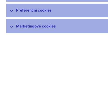
Preferenční cookies
Marketingové cookies
Zůstaňme v kontaktu
Newsle
Nejčastější odkazy
Povinné 
Výměna neplatných
Úřední desk
bankovek
Veřejné zak
Informace k Sberbank CZ
Vyřazování m
Výměna poškozených
Pronájem vol
peněz
Kariéra
Seznamy regulovaných a
registrovaných subjektů
Kurzy devizového trhu