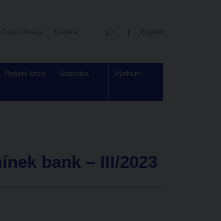
Časté dotazy
Kariéra
English
Řešení krize
Statistika
Výzkum
nek bank – III/2023