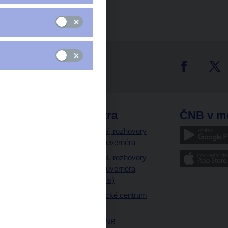
tter
odkazy
ČNB extra
ČNB v m
a
Vystoupení, rozhovory
a články guvernéra
ázky
Vystoupení, rozhovory
ajetku
a články guvernéra
ných prostor
(úplný výpis)
Návštěvnické centrum
ČNB
Historie ČNB