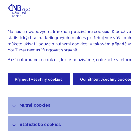
ABO-K
Na našich webových stránkách používáme cookies. K používán
statistických a marketingových cookies potřebujeme váš sou
O ČNB
Měnová
Finanční
můžete užívat i pouze s nutnými cookies; v takovém případě vš
YouTube) nemusí fungovat správně.
politika
stabilita
Bližší informace o cookies, které používáme, naleznete v
Infor
Úvod
Stalo se
Aktuality
Přijmout všechny cookies
Odmítnout všechny cookie
Aktuality
Nutné cookies
Tiskové zprávy
Kalendář
Statistické cookies