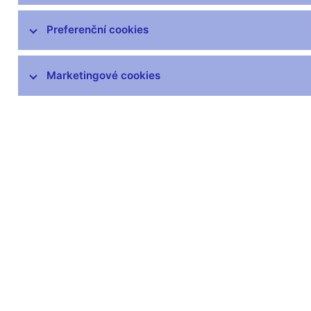
Preferenční cookies
Marketingové cookies
Zůstaňme v kontaktu
Newsle
Nejčastější odkazy
Povinné 
Výměna neplatných
Úřední desk
bankovek
Veřejné zak
Informace k Sberbank CZ
Vyřazování m
Výměna poškozených
Pronájem vol
peněz
Kariéra
Seznamy regulovaných a
registrovaných subjektů
Kurzy devizového trhu