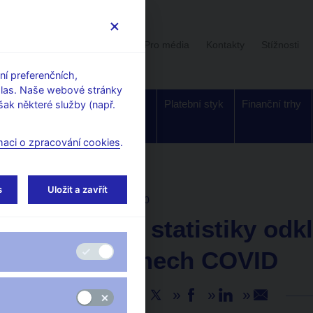
Uživatelská sekce
Stalo se
Pro média
Kontakty
Stížnosti
í preferenčních,
hlas. Naše webové stránky
Dohled a
Bankovky a
Platební styk
Finanční trhy
ak některé služby (např.
regulace
mince
maci o zpracování cookies
.
s
Uložit a zavřít
AKTUALITY
14. 9. 2020
Rozšíření statistiky odk
v programech COVID
Sdílejte