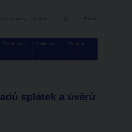
Časté dotazy
Kariéra
English
Řešení krize
Statistika
Výzkum
ladů splátek a úvěrů