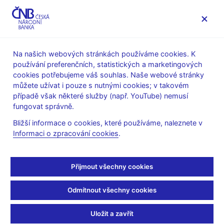
MENU
Na našich webových stránkách používáme cookies. K
používání preferenčních, statistických a marketingových
Úvod
Stalo se
Aktuality
cookies potřebujeme váš souhlas. Naše webové stránky
můžete užívat i pouze s nutnými cookies; v takovém
AKTUALITY
12. 3. 2020
případě však některé služby (např. YouTube) nemusí
Rozhovor guvernéra pro
fungovat správně.
Bližší informace o cookies, které používáme, naleznete v
ČT24
Informaci o zpracování cookies
.
Sdílejte
Přijmout všechny cookies
Odmítnout všechny cookies
Uložit a zavřít