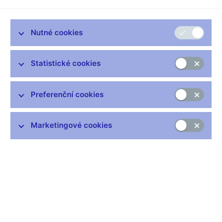
Zůstaňme v kontaktu
Newsletter
Nutné cookies
Statistické cookies
Preferenční cookies
Nejčastější odkazy
Výměna neplatných bankovek
Marketingové cookies
Informace k Sberbank CZ
Výměna poškozených peněz
Seznamy regulovaných a registrovaných subjektů
Kurzy devizového trhu
IBAN - mezinárodní číslo účtu
Aktuální prognóza