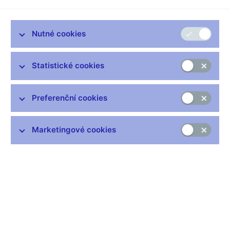
Zůstaňme v kontaktu
Newsletter
Nutné cookies
Statistické cookies
Preferenční cookies
Nejčastější odkazy
Výměna neplatných bankovek
Marketingové cookies
Informace k Sberbank CZ
Výměna poškozených peněz
Seznamy regulovaných a registrovaných subjektů
Kurzy devizového trhu
IBAN - mezinárodní číslo účtu
Aktuální prognóza