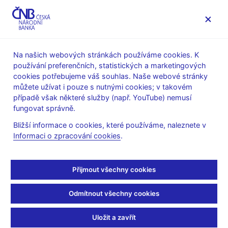
MENU
Na našich webových stránkách používáme cookies. K
používání preferenčních, statistických a marketingových
Úvod
Stalo se
Aktuality
cookies potřebujeme váš souhlas. Naše webové stránky
můžete užívat i pouze s nutnými cookies; v takovém
AKTUALITY
27. 9. 2023
případě však některé služby (např. YouTube) nemusí
Rozhodnutí bankovní
fungovat správně.
Bližší informace o cookies, které používáme, naleznete v
rady ČNB
Informaci o zpracování cookies
.
Sdílejte
Přijmout všechny cookies
Odmítnout všechny cookies
Uložit a zavřít