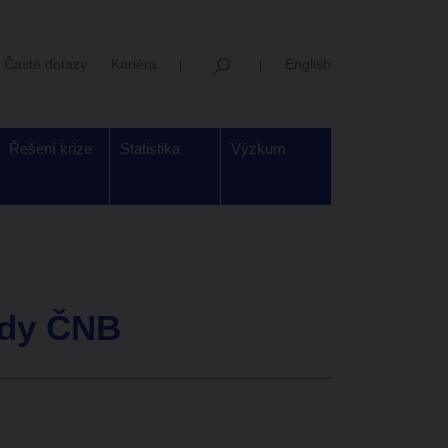
Časté dotazy
Kariéra
English
Řešení krize
Statistika
Výzkum
ady ČNB