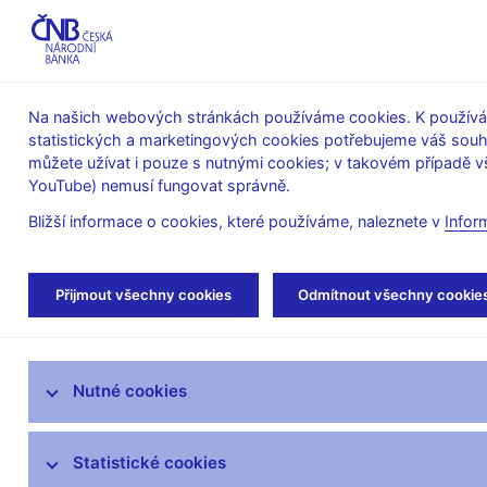
ABO-K
Na našich webových stránkách používáme cookies. K používán
statistických a marketingových cookies potřebujeme váš sou
O ČNB
Měnová
Finanční
můžete užívat i pouze s nutnými cookies; v takovém případě vš
YouTube) nemusí fungovat správně.
politika
stabilita
Bližší informace o cookies, které používáme, naleznete v
Infor
Úvod
Stalo se
Aktuality
Přijmout všechny cookies
Odmítnout všechny cookie
Aktuality
Nutné cookies
Tiskové zprávy
Kalendář
Statistické cookies