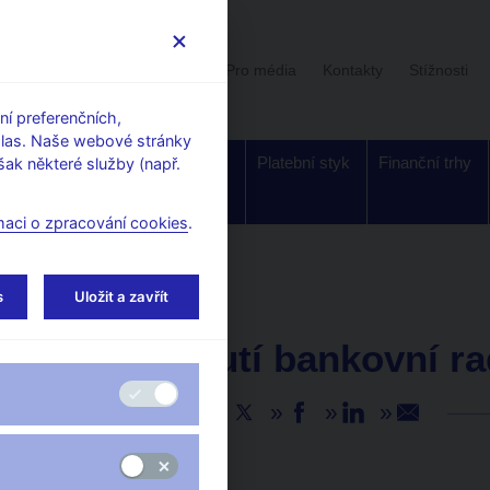
Uživatelská sekce
Stalo se
Pro média
Kontakty
Stížnosti
í preferenčních,
hlas. Naše webové stránky
Dohled a
Bankovky a
Platební styk
Finanční trhy
ak některé služby (např.
regulace
mince
maci o zpracování cookies
.
s
Uložit a zavřít
AKTUALITY
4. 8. 2022
Rozhodnutí bankovní r
Sdílejte