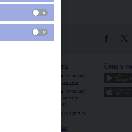
tter
odkazy
ČNB extra
ČNB v m
a
Vystoupení, rozhovory
a články guvernéra
ázky
Vystoupení, rozhovory
ajetku
a články guvernéra
ných prostor
(úplný výpis)
Návštěvnické centrum
ČNB
Historie ČNB