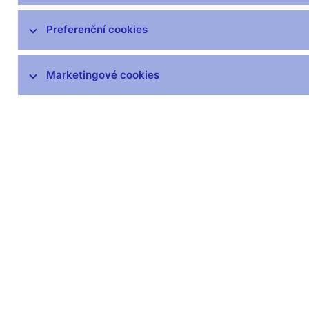
Preferenční cookies
Marketingové cookies
Zůstaňme v kontaktu
Newsle
Nejčastější odkazy
Povinné 
Výměna neplatných
Úřední desk
bankovek
Veřejné zak
Informace k Sberbank CZ
Vyřazování m
Výměna poškozených
Pronájem vol
peněz
Kariéra
Seznamy regulovaných a
registrovaných subjektů
Kurzy devizového trhu