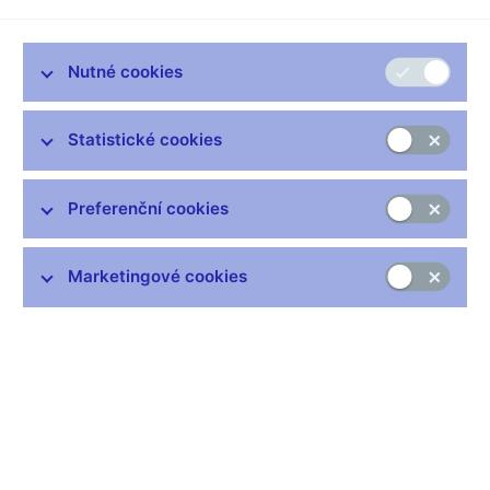
Zůstaňme v kontaktu
Newsletter
Nutné cookies
Statistické cookies
Preferenční cookies
Nejčastější odkazy
Výměna neplatných bankovek
Marketingové cookies
Informace k Sberbank CZ
Výměna poškozených peněz
Seznamy regulovaných a registrovaných subjektů
Kurzy devizového trhu
IBAN - mezinárodní číslo účtu
Aktuální prognóza