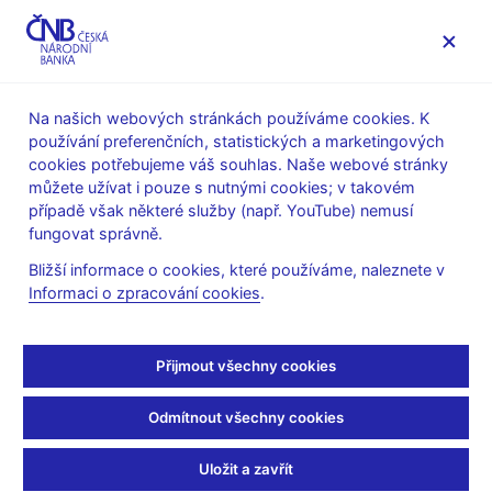
MENU
Na našich webových stránkách používáme cookies. K
používání preferenčních, statistických a marketingových
Úvod
Stalo se
Aktuality
cookies potřebujeme váš souhlas. Naše webové stránky
můžete užívat i pouze s nutnými cookies; v takovém
AKTUALITY
12. 10. 2022
případě však některé služby (např. YouTube) nemusí
Prezentace pro setkání
fungovat správně.
Bližší informace o cookies, které používáme, naleznete v
během zasedání MMF
Informaci o zpracování cookies
.
Sdílejte
Přijmout všechny cookies
Odmítnout všechny cookies
Uložit a zavřít