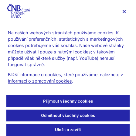
MENU
Na našich webových stránkách používáme cookies. K
používání preferenčních, statistických a marketingových
Úvod
Stalo se
Aktuality
cookies potřebujeme váš souhlas. Naše webové stránky
můžete užívat i pouze s nutnými cookies; v takovém
AKTUALITY
25. 4. 2024
případě však některé služby (např. YouTube) nemusí
Petr Král: Inflace ani
fungovat správně.
Bližší informace o cookies, které používáme, naleznete v
deflace nejsou žádná
Informaci o zpracování cookies
.
legrace
Přijmout všechny cookies
Sdílejte
Odmítnout všechny cookies
Uložit a zavřít