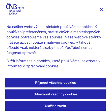
MENU
Na našich webových stránkách používáme cookies. K
používání preferenčních, statistických a marketingových
Úvod
Stalo se
Aktuality
cookies potřebujeme váš souhlas. Naše webové stránky
můžete užívat i pouze s nutnými cookies; v takovém
AKTUALITY
29. 10. 2024
případě však některé služby (např. YouTube) nemusí
Petr Král: Boj proti
fungovat správně.
Bližší informace o cookies, které používáme, naleznete v
inflaci je na dobré cestě
Informaci o zpracování cookies
.
Sdílejte
Přijmout všechny cookies
Odmítnout všechny cookies
„Nejenže jsme se vrátili do blízkosti inflačního cíle, čímž se
obnovila cenová stabilita v České republice, ale vracíme se i do
Uložit a zavřít
normálu, pokud jde o skladbu cenového pohybu,“
uvedl ředitel