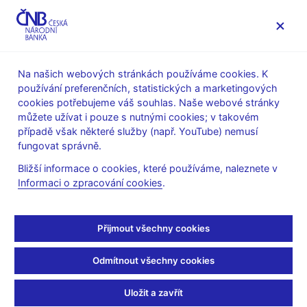
MENU
Na našich webových stránkách používáme cookies. K
používání preferenčních, statistických a marketingových
Úvod
Stalo se
Aktuality
cookies potřebujeme váš souhlas. Naše webové stránky
můžete užívat i pouze s nutnými cookies; v takovém
AKTUALITY
3. 8. 2021
případě však některé služby (např. YouTube) nemusí
POP matematika
fungovat správně.
Bližší informace o cookies, které používáme, naleznete v
Sdílejte
Informaci o zpracování cookies
.
Přijmout všechny cookies
Odmítnout všechny cookies
Zůstaňme v kontaktu
Newsletter
Uložit a zavřít