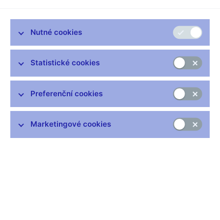
Nutné cookies
Zůstaňme v kontaktu
Newsletter
Statistické cookies
Preferenční cookies
Marketingové cookies
Nejčastější odkazy
Výměna neplatných bankovek
Informace k Sberbank CZ
Výměna poškozených peněz
Seznamy regulovaných a registrovaných subjektů