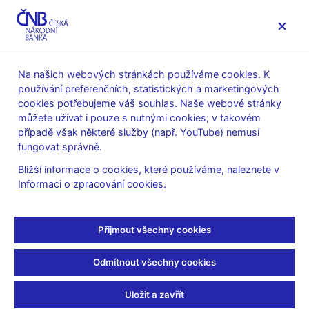
MENU
Na našich webových stránkách používáme cookies. K
používání preferenčních, statistických a marketingových
Úvod
Stalo se
Aktuality
cookies potřebujeme váš souhlas. Naše webové stránky
můžete užívat i pouze s nutnými cookies; v takovém
AKTUALITY
2. 3. 2022
případě však některé služby (např. YouTube) nemusí
P. Král – Válka na
fungovat správně.
Bližší informace o cookies, které používáme, naleznete v
Ukrajině posouvá
Informaci o zpracování cookies
.
krátkodobý výhled
Přijmout všechny cookies
inflace vzhůru
Odmítnout všechny cookies
Sdílejte
Uložit a zavřít