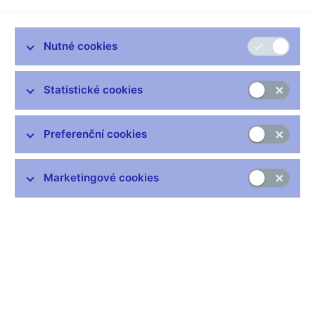
Nutné cookies
Statistické cookies
Zůstaňme v kontaktu
Newsletter
Preferenční cookies
Marketingové cookies
Nejčastější odkazy
Výměna neplatných bankovek
Informace k Sberbank CZ
Výměna poškozených peněz