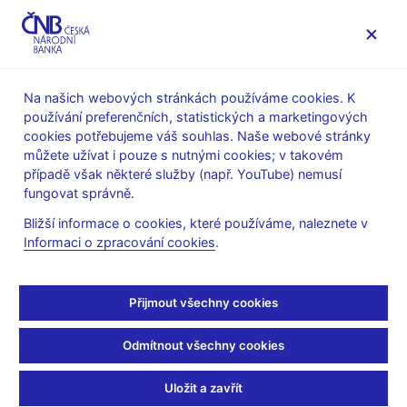
MENU
Na našich webových stránkách používáme cookies. K
používání preferenčních, statistických a marketingových
Úvod
Stalo se
Aktuality
cookies potřebujeme váš souhlas. Naše webové stránky
můžete užívat i pouze s nutnými cookies; v takovém
AKTUALITY
6. 9. 2019
případě však některé služby (např. YouTube) nemusí
Opatření obecné povahy
fungovat správně.
Bližší informace o cookies, které používáme, naleznete v
ke stanovení sazby
Informaci o zpracování cookies
.
proticyklické kapitálové
Přijmout všechny cookies
rezervy pro Českou
Odmítnout všechny cookies
republiku č. III/2019
Uložit a zavřít
Sdílejte