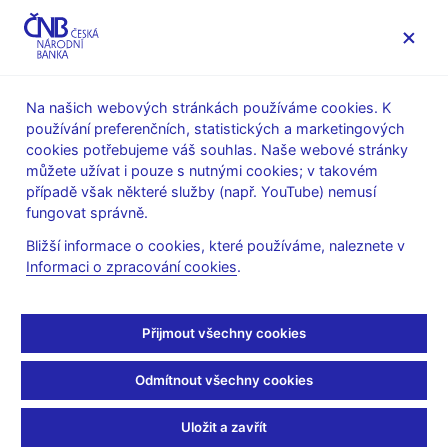
MENU
Na našich webových stránkách používáme cookies. K
používání preferenčních, statistických a marketingových
Úvod
Stalo se
Aktuality
cookies potřebujeme váš souhlas. Naše webové stránky
můžete užívat i pouze s nutnými cookies; v takovém
AKTUALITY
8. 3. 2024
případě však některé služby (např. YouTube) nemusí
Opatření obecné povahy
fungovat správně.
Bližší informace o cookies, které používáme, naleznete v
ke stanovení sazby
Informaci o zpracování cookies
.
proticyklické kapitálové
Přijmout všechny cookies
rezervy pro Českou
Odmítnout všechny cookies
republiku č. I/2024
Uložit a zavřít
Sdílejte