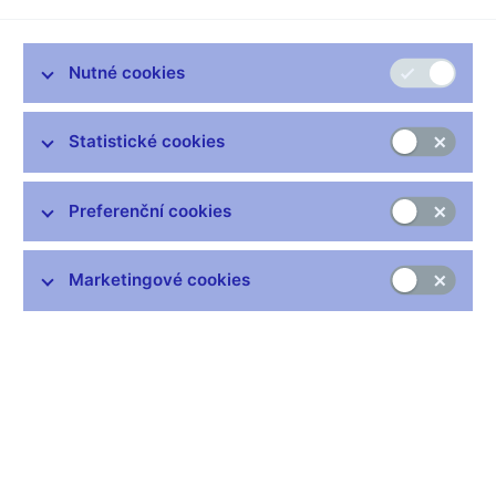
Nutné cookies
Statistické cookies
Zůstaňme v kontaktu
Newsletter
Preferenční cookies
Marketingové cookies
Nejčastější odkazy
Výměna neplatných bankovek
Informace k Sberbank CZ
Výměna poškozených peněz