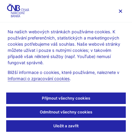
MENU
Na našich webových stránkách používáme cookies. K
používání preferenčních, statistických a marketingových
Úvod
Stalo se
Aktuality
cookies potřebujeme váš souhlas. Naše webové stránky
můžete užívat i pouze s nutnými cookies; v takovém
AKTUALITY
11. 11. 2022
případě však některé služby (např. YouTube) nemusí
Oldřich Dědek k inflaci
fungovat správně.
Bližší informace o cookies, které používáme, naleznete v
pro Českou televizi
Informaci o zpracování cookies
.
Sdílejte
Přijmout všechny cookies
Odmítnout všechny cookies
Uložit a zavřít