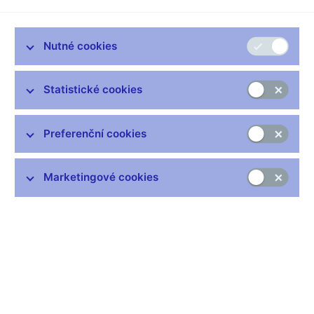
Zůstaňme v kontaktu
Newsletter
Nutné cookies
Statistické cookies
Preferenční cookies
Nejčastější odkazy
Výměna neplatných bankovek
Marketingové cookies
Informace k Sberbank CZ
Výměna poškozených peněz
Seznamy regulovaných a registrovaných subjektů
Kurzy devizového trhu
IBAN - mezinárodní číslo účtu
Aktuální prognóza