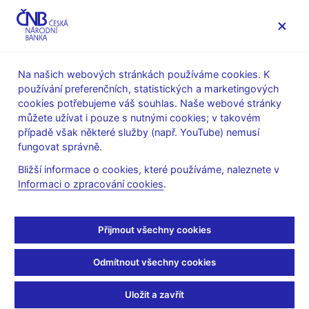
MENU
Na našich webových stránkách používáme cookies. K
používání preferenčních, statistických a marketingových
Úvod
Stalo se
Aktuality
cookies potřebujeme váš souhlas. Naše webové stránky
můžete užívat i pouze s nutnými cookies; v takovém
AKTUALITY
25. 1. 2022
případě však některé služby (např. YouTube) nemusí
O. Dědek – Nesouhlasím
fungovat správně.
Bližší informace o cookies, které používáme, naleznete v
s razancí růstu sazeb,
Informaci o zpracování cookies
.
ale nulu také nechci
Přijmout všechny cookies
Sdílejte
Odmítnout všechny cookies
Uložit a zavřít