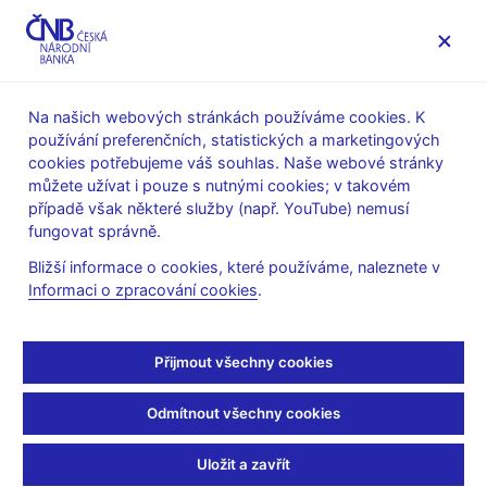
MENU
Na našich webových stránkách používáme cookies. K
používání preferenčních, statistických a marketingových
Úvod
Stalo se
Aktuality
cookies potřebujeme váš souhlas. Naše webové stránky
můžete užívat i pouze s nutnými cookies; v takovém
AKTUALITY
11. 3. 2019
případě však některé služby (např. YouTube) nemusí
Monitoring centrálních
fungovat správně.
Bližší informace o cookies, které používáme, naleznete v
bank
Informaci o zpracování cookies
.
Sdílejte
Přijmout všechny cookies
Odmítnout všechny cookies
Uložit a zavřít