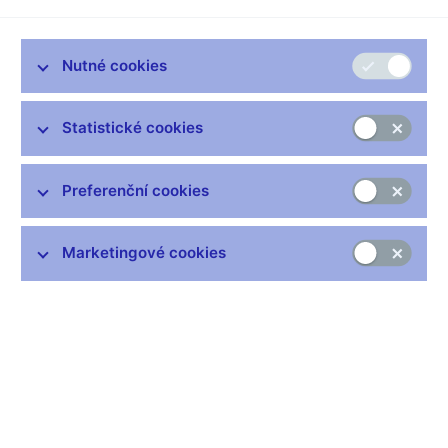
Zůstaňme v kontaktu
Newsletter
Nutné cookies
Statistické cookies
Preferenční cookies
Nejčastější odkazy
Výměna neplatných bankovek
Marketingové cookies
Informace k Sberbank CZ
Výměna poškozených peněz
Seznamy regulovaných a registrovaných subjektů
Kurzy devizového trhu
IBAN - mezinárodní číslo účtu
Aktuální prognóza