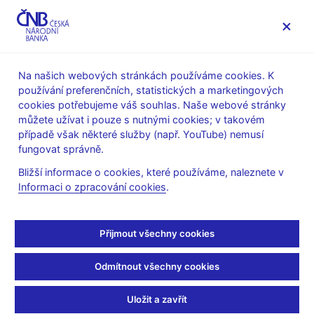
MENU
Na našich webových stránkách používáme cookies. K
používání preferenčních, statistických a marketingových
Úvod
Stalo se
Aktuality
cookies potřebujeme váš souhlas. Naše webové stránky
můžete užívat i pouze s nutnými cookies; v takovém
AKTUALITY
12. 12. 2022
případě však některé služby (např. YouTube) nemusí
Moderní Stopařův
fungovat správně.
Bližší informace o cookies, které používáme, naleznete v
průvodce po galaxii
Informaci o zpracování cookies
.
sociálních sítí
Přijmout všechny cookies
Sdílejte
Odmítnout všechny cookies
Uložit a zavřít