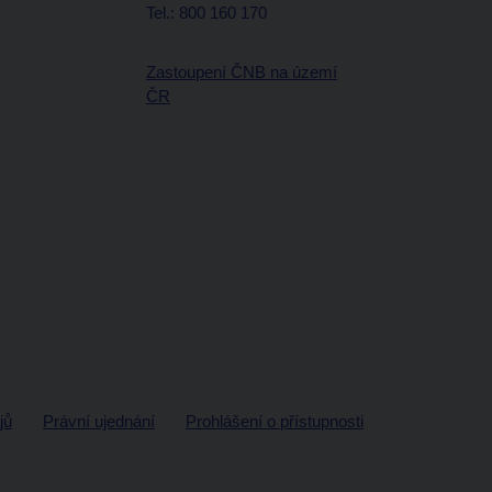
Tel.: 800 160 170
Zastoupení ČNB na území
ČR
jů
Právní ujednání
Prohlášení o přístupnosti