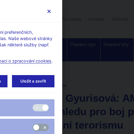
Uživatelská sekce
Stalo se
Pro média
Kontakty
Stížnosti
í preferenčních,
hlas. Naše webové stránky
Dohled a
Bankovky a
Platební styk
Finanční trhy
ak některé služby (např.
regulace
mince
maci o zpracování cookies
.
s
Uložit a zavřít
AKTUALITY
14. 10. 2024
Miroslava Gyurisová: A
orgán dohledu pro boj p
financování terorismu