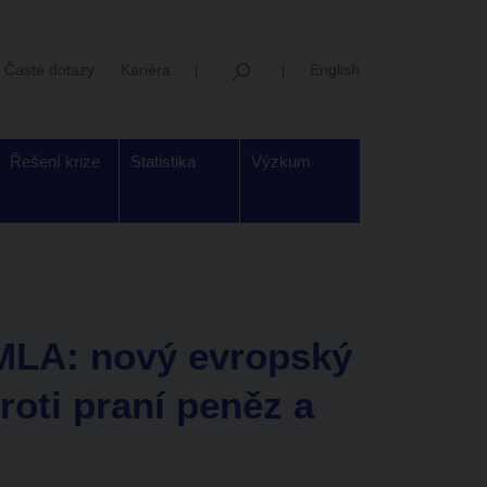
Časté dotazy
Kariéra
English
Řešení krize
Statistika
Výzkum
MLA: nový evropský
roti praní peněz a