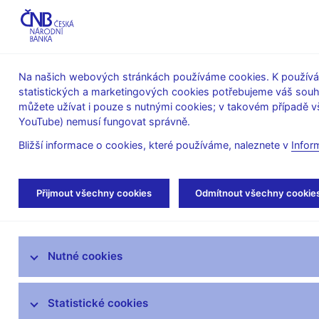
ABO-K
Na našich webových stránkách používáme cookies. K používán
statistických a marketingových cookies potřebujeme váš sou
O ČNB
Měnová
Finanční
můžete užívat i pouze s nutnými cookies; v takovém případě vš
YouTube) nemusí fungovat správně.
politika
stabilita
Bližší informace o cookies, které používáme, naleznete v
Infor
Úvod
Stalo se
Aktuality
Přijmout všechny cookies
Odmítnout všechny cookie
Aktuality
Nutné cookies
Tiskové zprávy
Kalendář
Statistické cookies