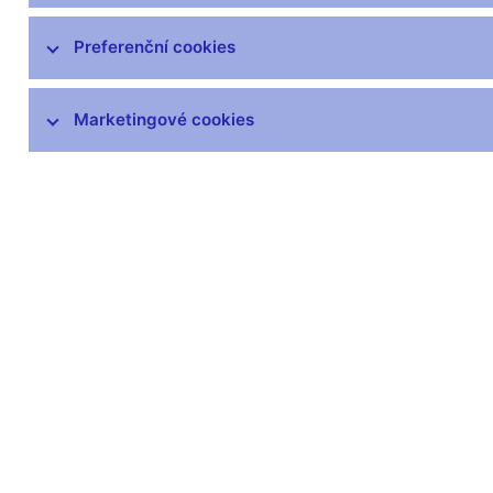
Preferenční cookies
Marketingové cookies
Zůstaňme v kontaktu
Newsle
Nejčastější odkazy
Povinné 
Výměna neplatných
Úřední desk
bankovek
Veřejné zak
Informace k Sberbank CZ
Vyřazování m
Výměna poškozených
Pronájem vol
peněz
Kariéra
Seznamy regulovaných a
registrovaných subjektů