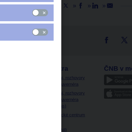
Sdílejte
tter
odkazy
ČNB extra
ČNB v m
a
Vystoupení, rozhovory
a články guvernéra
ázky
Vystoupení, rozhovory
ajetku
a články guvernéra
ných prostor
(úplný výpis)
Návštěvnické centrum
ČNB
Historie ČNB