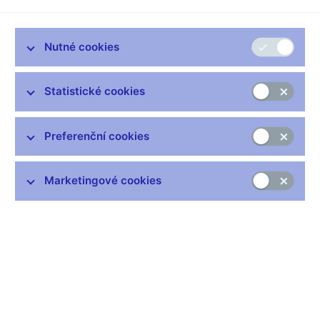
vývoji inflace a blížícím se rozhodování bankovní rady ČNB o
měnové politice.
„Letos můžeme očekávat poměrně rychlý
pokles míry inflace na jednociferné hodnoty. Jsem ale trochu
Nutné cookies
skeptický v tom, zda se nám bez dalšího zpřísnění měnové
politiky podaří dostat k dvouprocentnímu cíli dostatečně rychle,“
uvedl M. Mora.
Statistické cookies
Celý rozhovor (anglicky)
Preferenční cookies
Marketingové cookies
Zůstaňme v kontaktu
Newsletter