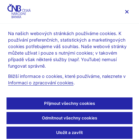
MENU
Na našich webových stránkách používáme cookies. K
používání preferenčních, statistických a marketingových
Úvod
Stalo se
Aktuality
cookies potřebujeme váš souhlas. Naše webové stránky
můžete užívat i pouze s nutnými cookies; v takovém
AKTUALITY
18. 1. 2023
případě však některé služby (např. YouTube) nemusí
Marek Mora: Inflace letos
fungovat správně.
Bližší informace o cookies, které používáme, naleznete v
klesne na jednociferné
Informaci o zpracování cookies
.
hodnoty
Přijmout všechny cookies
Sdílejte
Odmítnout všechny cookies
Uložit a zavřít
Rozhovor viceguvenéra Marka Mory pro agenturu Bloomberg o