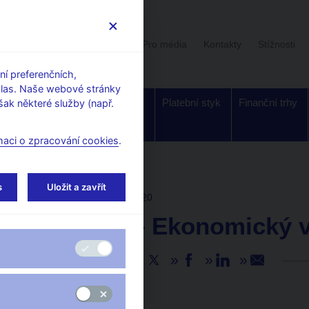
Uživatelská sekce
Stalo se
Pro média
Kontakty
Stížnosti
í preferenčních,
hlas. Naše webové stránky
Dohled a
Bankovky a
Platební styk
Finanční trhy
ak některé služby (např.
regulace
mince
maci o zpracování cookies
.
s
Uložit a zavřít
AKTUALITY
25. 11. 2020
M. Mora – Ekonomický 
Sdílejte