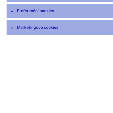
Preferenční cookies
Marketingové cookies
Zůstaňme v kontaktu
Newsle
Nejčastější odkazy
Povinné 
Výměna neplatných
Úřední desk
bankovek
Veřejné zak
Informace k Sberbank CZ
Vyřazování m
Výměna poškozených
Pronájem vol
peněz
Kariéra
Seznamy regulovaných a
registrovaných subjektů
Kurzy devizového trhu