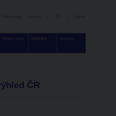
Časté dotazy
Kariéra
English
Řešení krize
Statistika
Výzkum
výhled ČR