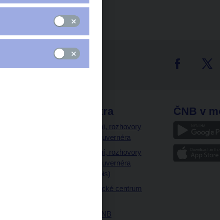
tter
odkazy
ČNB extra
ČNB v m
a
Vystoupení, rozhovory
a články guvernéra
ázky
Vystoupení, rozhovory
ajetku
a články guvernéra
ných prostor
(úplný výpis)
Návštěvnické centrum
ČNB
Historie ČNB