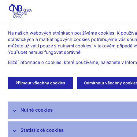
ABO-K
Na našich webových stránkách používáme cookies. K používán
statistických a marketingových cookies potřebujeme váš sou
O ČNB
Měnová
Finanční
můžete užívat i pouze s nutnými cookies; v takovém případě vš
YouTube) nemusí fungovat správně.
politika
stabilita
Bližší informace o cookies, které používáme, naleznete v
Infor
Úvod
Stalo se
Aktuality
Přijmout všechny cookies
Odmítnout všechny cookie
Aktuality
Nutné cookies
Tiskové zprávy
Kalendář
Statistické cookies