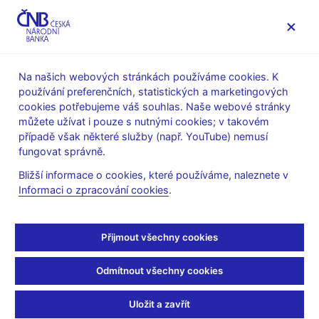
MENU
Na našich webových stránkách používáme cookies. K
používání preferenčních, statistických a marketingových
Úvod
Stalo se
Aktuality
cookies potřebujeme váš souhlas. Naše webové stránky
můžete užívat i pouze s nutnými cookies; v takovém
AKTUALITY
11. 9. 2019
případě však některé služby (např. YouTube) nemusí
M. Mora vidí v horizontu
fungovat správně.
Bližší informace o cookies, které používáme, naleznete v
roku stabilní sazby
Informaci o zpracování cookies
.
Sdílejte
Přijmout všechny cookies
Odmítnout všechny cookies
Uložit a zavřít