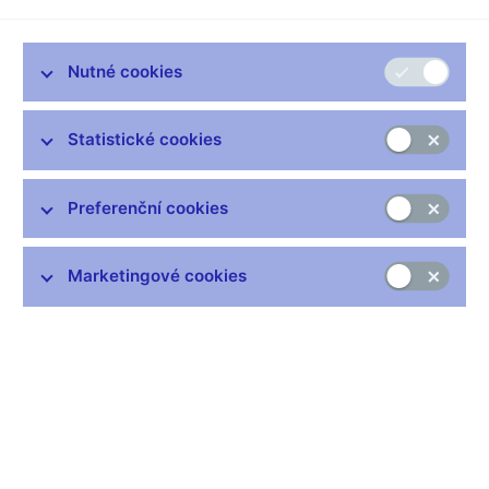
Zůstaňme v kontaktu
Newsletter
Nutné cookies
Statistické cookies
Preferenční cookies
Nejčastější odkazy
Výměna neplatných bankovek
Marketingové cookies
Informace k Sberbank CZ
Výměna poškozených peněz
Seznamy regulovaných a registrovaných subjektů
Kurzy devizového trhu
IBAN - mezinárodní číslo účtu
Aktuální prognóza