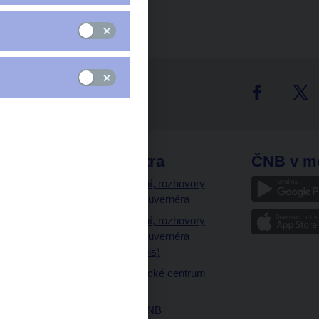
tter
odkazy
ČNB extra
ČNB v m
a
Vystoupení, rozhovory
a články guvernéra
ázky
Vystoupení, rozhovory
ajetku
a články guvernéra
ných prostor
(úplný výpis)
Návštěvnické centrum
ČNB
Historie ČNB