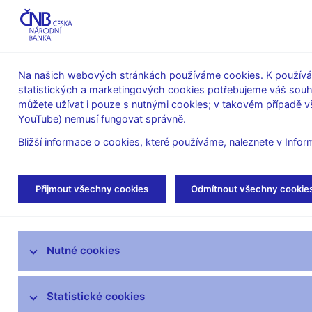
ABO-K
Na našich webových stránkách používáme cookies. K používán
statistických a marketingových cookies potřebujeme váš sou
O ČNB
Měnová
Finanční
můžete užívat i pouze s nutnými cookies; v takovém případě vš
YouTube) nemusí fungovat správně.
politika
stabilita
Bližší informace o cookies, které používáme, naleznete v
Infor
Úvod
Stalo se
Aktuality
Přijmout všechny cookies
Odmítnout všechny cookie
Aktuality
Nutné cookies
Tiskové zprávy
Kalendář
Statistické cookies