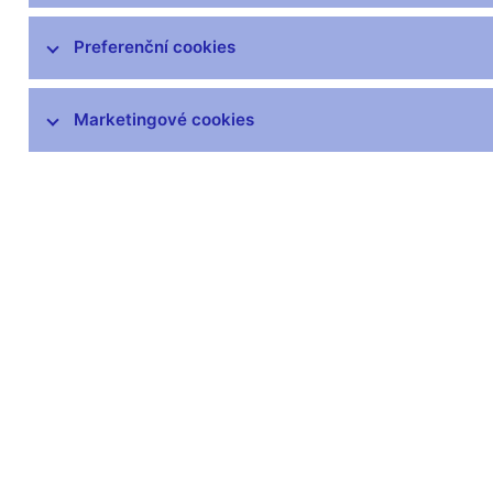
Preferenční cookies
Marketingové cookies
Zůstaňme v kontaktu
Newsle
Nejčastější odkazy
Povinné 
Výměna neplatných
Úřední desk
bankovek
Veřejné zak
Informace k Sberbank CZ
Vyřazování m
Výměna poškozených
Pronájem vol
peněz
Kariéra
Seznamy regulovaných a
registrovaných subjektů
Kurzy devizového trhu