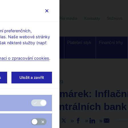
Uživatelská sekce
Stalo se
Pro média
Kontakty
Stížnosti
í preferenčních,
hlas. Naše webové stránky
Dohled a
Bankovky a
Platební styk
Finanční trhy
ak některé služby (např.
regulace
mince
maci o zpracování cookies
.
s
Uložit a zavřít
AKTUALITY
13. 11. 2023
Luboš Komárek: Inflační
reakce centrálních bank
Sdílejte