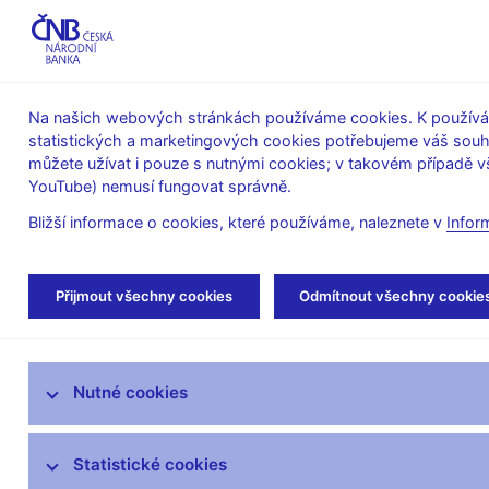
ABO-K
Na našich webových stránkách používáme cookies. K používán
statistických a marketingových cookies potřebujeme váš sou
O ČNB
Měnová
Finanční
můžete užívat i pouze s nutnými cookies; v takovém případě vš
YouTube) nemusí fungovat správně.
politika
stabilita
Bližší informace o cookies, které používáme, naleznete v
Infor
Úvod
Stalo se
Aktuality
Přijmout všechny cookies
Odmítnout všechny cookie
Aktuality
Nutné cookies
Tiskové zprávy
Kalendář
Statistické cookies