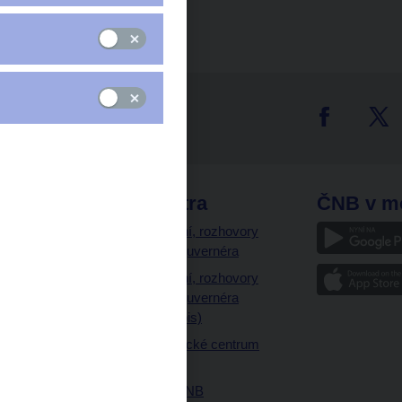
tter
odkazy
ČNB extra
ČNB v m
a
Vystoupení, rozhovory
a články guvernéra
ázky
Vystoupení, rozhovory
ajetku
a články guvernéra
ných prostor
(úplný výpis)
Návštěvnické centrum
ČNB
Historie ČNB