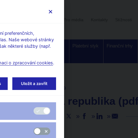
Uživatelská sekce
Stalo se
Pro média
Kontakty
Stížnosti
í preferenčních,
hlas. Naše webové stránky
Dohled a
Bankovky a
Platební styk
Finanční trhy
ak některé služby (např.
regulace
mince
maci o zpracování cookies
.
s
Uložit a zavřít
AKTUALITY
26. 4. 2019
Korunová republika (pdf
Sdílejte