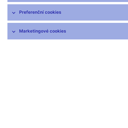
Preferenční cookies
Marketingové cookies
Zůstaňme v kontaktu
Newsle
Nejčastější odkazy
Povinné 
Výměna neplatných
Úřední desk
bankovek
Veřejné zak
Informace k Sberbank CZ
Vyřazování m
Výměna poškozených
Pronájem vol
peněz
Kariéra
Seznamy regulovaných a
registrovaných subjektů
Kurzy devizového trhu