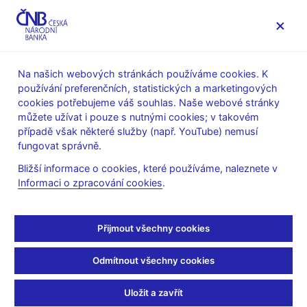
MENU
Na našich webových stránkách používáme cookies. K
používání preferenčních, statistických a marketingových
Úvod
Stalo se
Aktuality
cookies potřebujeme váš souhlas. Naše webové stránky
můžete užívat i pouze s nutnými cookies; v takovém
AKTUALITY
2. 12. 2020
případě však některé služby (např. YouTube) nemusí
Konvenční a
fungovat správně.
Bližší informace o cookies, které používáme, naleznete v
nekonvenční nástroje
Informaci o zpracování cookies
.
měnové politiky
Přijmout všechny cookies
Sdílejte
Odmítnout všechny cookies
Uložit a zavřít