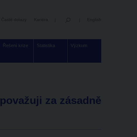
Časté dotazy
Kariéra
English
Řešení krize
Statistika
Výzkum
považuji za zásadně