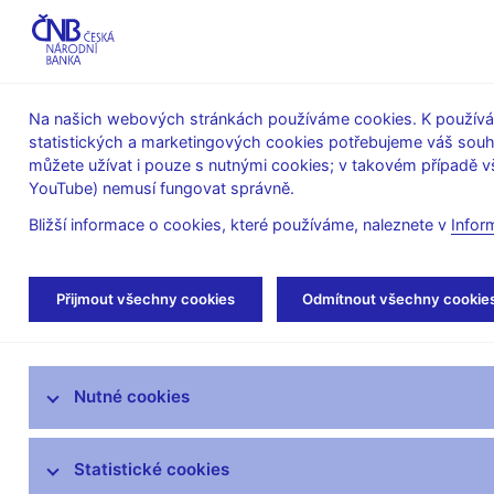
ABO-K
Na našich webových stránkách používáme cookies. K používán
statistických a marketingových cookies potřebujeme váš sou
O ČNB
Měnová
Finanční
můžete užívat i pouze s nutnými cookies; v takovém případě vš
YouTube) nemusí fungovat správně.
politika
stabilita
Bližší informace o cookies, které používáme, naleznete v
Infor
Úvod
Stalo se
Aktuality
Přijmout všechny cookies
Odmítnout všechny cookie
Aktuality
Nutné cookies
Tiskové zprávy
Kalendář
Statistické cookies