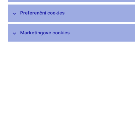
Preferenční cookies
Marketingové cookies
Zůstaňme v kontaktu
Newsle
Nejčastější odkazy
Povinné 
Výměna neplatných
Úřední desk
bankovek
Veřejné zak
Informace k Sberbank CZ
Vyřazování m
Výměna poškozených
Pronájem vol
peněz
Kariéra
Seznamy regulovaných a
registrovaných subjektů