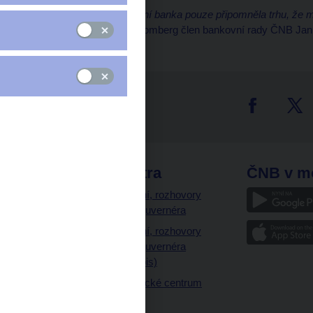
„V loňském roce centrální banka pouze připomněla trhu, že má
řekl v rozhovoru pro Bloomberg člen bankovní rady ČNB Jan
tter
odkazy
ČNB extra
ČNB v m
a
Vystoupení, rozhovory
a články guvernéra
ázky
Vystoupení, rozhovory
ajetku
a články guvernéra
ných prostor
(úplný výpis)
Návštěvnické centrum
ČNB