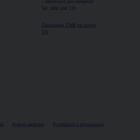
– informace pro veřejnost
Tel.: 800 160 170
Zastoupení ČNB na území
ČR
jů
Právní ujednání
Prohlášení o přístupnosti