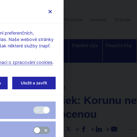
Uživatelská sekce
Stalo se
Pro média
Kontakty
Stížnosti
í preferenčních,
hlas. Naše webové stránky
Dohled a
Bankovky a
Platební styk
Finanční trhy
ak některé služby (např.
regulace
mince
maci o zpracování cookies
.
s
Uložit a zavřít
AKTUALITY
25. 4. 2023
Jan Kubíček: Korunu ne
nadhodnocenou
Sdílejte