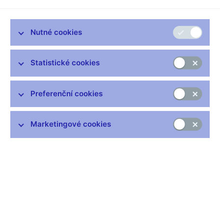
Nutné cookies
Zůstaňme v kontaktu
Newsletter
Statistické cookies
Preferenční cookies
Marketingové cookies
Nejčastější odkazy
Výměna neplatných bankovek
Informace k Sberbank CZ
Výměna poškozených peněz
Seznamy regulovaných a registrovaných subjektů