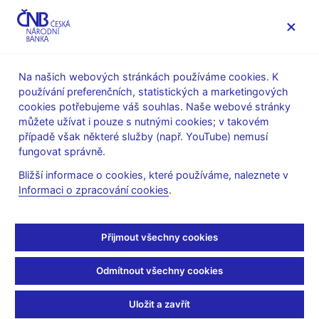
MENU
Na našich webových stránkách používáme cookies. K
používání preferenčních, statistických a marketingových
Úvod
Stalo se
Aktuality
cookies potřebujeme váš souhlas. Naše webové stránky
můžete užívat i pouze s nutnými cookies; v takovém
AKTUALITY
19. 11. 2025
případě však některé služby (např. YouTube) nemusí
Jan Kubíček: Digitální
fungovat správně.
Bližší informace o cookies, které používáme, naleznete v
aktiva budou hrát stále
Informaci o zpracování cookies
.
větší roli. Chceme být
Přijmout všechny cookies
připraveni
Odmítnout všechny cookies
Sdílejte
Uložit a zavřít