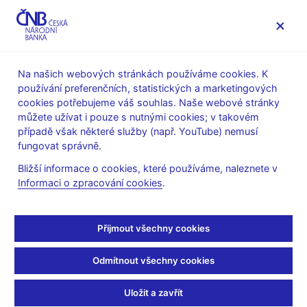
MENU
Na našich webových stránkách používáme cookies. K
používání preferenčních, statistických a marketingových
Úvod
Stalo se
Aktuality
cookies potřebujeme váš souhlas. Naše webové stránky
můžete užívat i pouze s nutnými cookies; v takovém
AKTUALITY
31. 1. 2024
případě však některé služby (např. YouTube) nemusí
Jan Frait: Umím si
fungovat správně.
Bližší informace o cookies, které používáme, naleznete v
představit i výraznější
Informaci o zpracování cookies
.
snížení úrokových sazeb
Přijmout všechny cookies
Sdílejte
Odmítnout všechny cookies
Uložit a zavřít