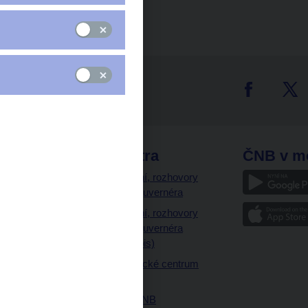
tter
odkazy
ČNB extra
ČNB v m
a
Vystoupení, rozhovory
a články guvernéra
ázky
Vystoupení, rozhovory
ajetku
a články guvernéra
ných prostor
(úplný výpis)
Návštěvnické centrum
ČNB
Historie ČNB