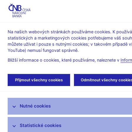
ABO-K
Na našich webových stránkách používáme cookies. K používán
statistických a marketingových cookies potřebujeme váš sou
O ČNB
Měnová
Finanční
můžete užívat i pouze s nutnými cookies; v takovém případě vš
YouTube) nemusí fungovat správně.
politika
stabilita
Bližší informace o cookies, které používáme, naleznete v
Infor
Úvod
Stalo se
Aktuality
Přijmout všechny cookies
Odmítnout všechny cookie
Aktuality
Nutné cookies
Tiskové zprávy
Kalendář
Statistické cookies