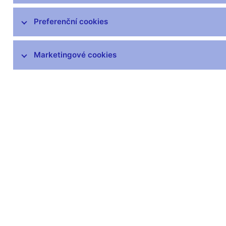
Preferenční cookies
Marketingové cookies
Zůstaňme v kontaktu
Newsle
Nejčastější odkazy
Povinné 
Výměna neplatných
Úřední desk
bankovek
Veřejné zak
Informace k Sberbank CZ
Vyřazování m
Výměna poškozených
Pronájem vol
peněz
Kariéra
Seznamy regulovaných a
registrovaných subjektů
Kurzy devizového trhu