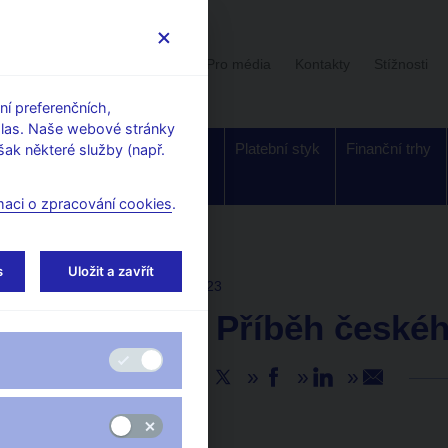
Uživatelská sekce
Stalo se
Pro média
Kontakty
Stížnosti
í preferenčních,
hlas. Naše webové stránky
Dohled a
Bankovky a
Platební styk
Finanční trhy
ak některé služby (např.
regulace
mince
maci o zpracování cookies
.
s
Uložit a zavřít
AKTUALITY
17. 10. 2023
Jan Frait: Příběh české
Sdílejte