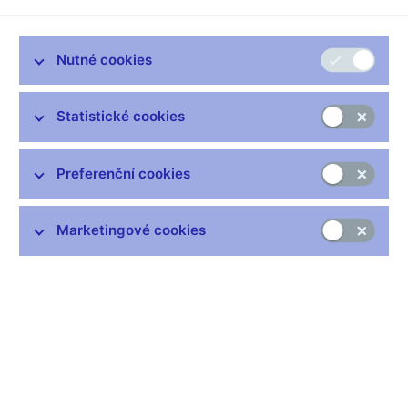
Zůstaňme v kontaktu
Newsletter
Nutné cookies
Statistické cookies
Preferenční cookies
Nejčastější odkazy
Výměna neplatných bankovek
Marketingové cookies
Informace k Sberbank CZ
Výměna poškozených peněz
Seznamy regulovaných a registrovaných subjektů
Kurzy devizového trhu
IBAN - mezinárodní číslo účtu
Aktuální prognóza