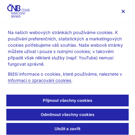
MENU
Na našich webových stránkách používáme cookies. K
používání preferenčních, statistických a marketingových
Úvod
Stalo se
Aktuality
cookies potřebujeme váš souhlas. Naše webové stránky
můžete užívat i pouze s nutnými cookies; v takovém
AKTUALITY
17. 9. 2025
případě však některé služby (např. YouTube) nemusí
Jan Frait: Další snižování
fungovat správně.
Bližší informace o cookies, které používáme, naleznete v
sazeb nyní není na místě
Informaci o zpracování cookies
.
Sdílejte
Přijmout všechny cookies
Odmítnout všechny cookies
Uložit a zavřít