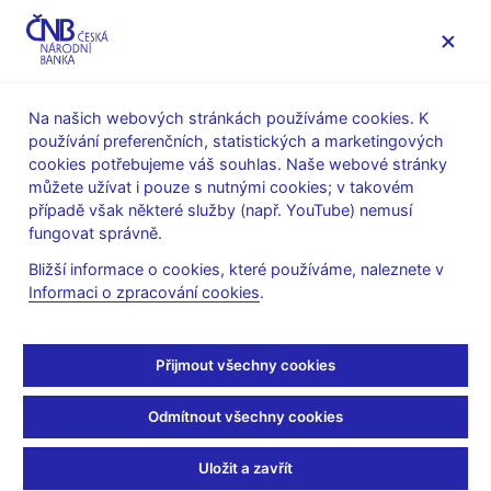
MENU
Na našich webových stránkách používáme cookies. K
používání preferenčních, statistických a marketingových
Úvod
Stalo se
Aktuality
cookies potřebujeme váš souhlas. Naše webové stránky
můžete užívat i pouze s nutnými cookies; v takovém
AKTUALITY
19. 8. 2019
případě však některé služby (např. YouTube) nemusí
J. Rusnok: Koruna je
fungovat správně.
Bližší informace o cookies, které používáme, naleznete v
mimořádně stabilní
Informaci o zpracování cookies
.
Sdílejte
Přijmout všechny cookies
Odmítnout všechny cookies
Uložit a zavřít