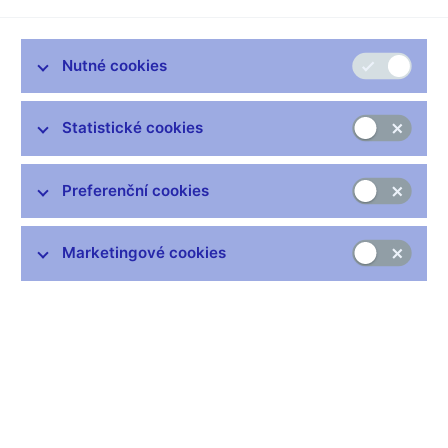
Zůstaňme v kontaktu
Newsletter
Nutné cookies
Statistické cookies
Preferenční cookies
Nejčastější odkazy
Výměna neplatných bankovek
Marketingové cookies
Informace k Sberbank CZ
Výměna poškozených peněz
Seznamy regulovaných a registrovaných subjektů
Kurzy devizového trhu
IBAN - mezinárodní číslo účtu
Aktuální prognóza