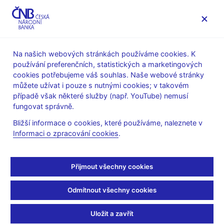
MENU
Na našich webových stránkách používáme cookies. K
používání preferenčních, statistických a marketingových
Úvod
Stalo se
Aktuality
cookies potřebujeme váš souhlas. Naše webové stránky
můžete užívat i pouze s nutnými cookies; v takovém
AKTUALITY
27. 11. 2020
případě však některé služby (např. YouTube) nemusí
Informace o úvěrech v
fungovat správně.
Bližší informace o cookies, které používáme, naleznete v
programech COVID
Informaci o zpracování cookies
.
Sdílejte
Přijmout všechny cookies
Odmítnout všechny cookies
Uložit a zavřít