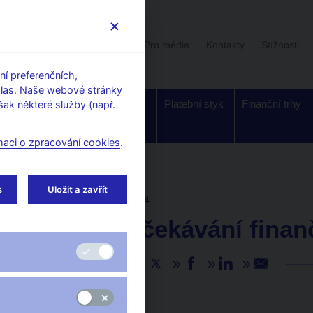
Uživatelská sekce
Stalo se
Pro média
Kontakty
Stížnosti
í preferenčních,
hlas. Naše webové stránky
Dohled a
Bankovky a
Platební styk
Finanční trhy
ak některé služby (např.
regulace
mince
maci o zpracování cookies
.
s
Uložit a zavřít
AKTUALITY
26. 2. 2024
Inflační očekávání finan
Sdílejte