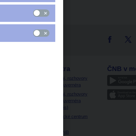
tter
odkazy
ČNB extra
ČNB v m
a
Vystoupení, rozhovory
a články guvernéra
ázky
Vystoupení, rozhovory
ajetku
a články guvernéra
ných prostor
(úplný výpis)
Návštěvnické centrum
ČNB
Historie ČNB