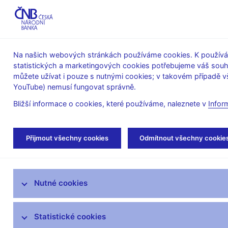
ABO-K
Na našich webových stránkách používáme cookies. K používán
statistických a marketingových cookies potřebujeme váš sou
O ČNB
Měnová
Finanční
můžete užívat i pouze s nutnými cookies; v takovém případě vš
YouTube) nemusí fungovat správně.
politika
stabilita
Bližší informace o cookies, které používáme, naleznete v
Infor
Úvod
Stalo se
Aktuality
Přijmout všechny cookies
Odmítnout všechny cookie
Aktuality
Nutné cookies
Tiskové zprávy
Kalendář
Statistické cookies