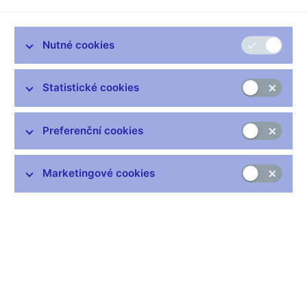
Zůstaňme v kontaktu
Newsletter
Nutné cookies
Statistické cookies
Preferenční cookies
Nejčastější odkazy
Výměna neplatných bankovek
Marketingové cookies
Informace k Sberbank CZ
Výměna poškozených peněz
Seznamy regulovaných a registrovaných subjektů
Kurzy devizového trhu
IBAN - mezinárodní číslo účtu
Aktuální prognóza