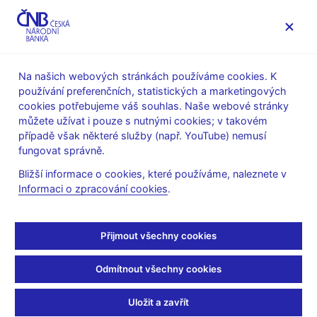
MENU
Na našich webových stránkách používáme cookies. K
používání preferenčních, statistických a marketingových
Úvod
Stalo se
Aktuality
cookies potřebujeme váš souhlas. Naše webové stránky
můžete užívat i pouze s nutnými cookies; v takovém
AKTUALITY
7. 5. 2025
případě však některé služby (např. YouTube) nemusí
Inflační očekávání
fungovat správně.
Bližší informace o cookies, které používáme, naleznete v
finančního trhu – duben
Informaci o zpracování cookies
.
Sdílejte
Přijmout všechny cookies
Odmítnout všechny cookies
Uložit a zavřít