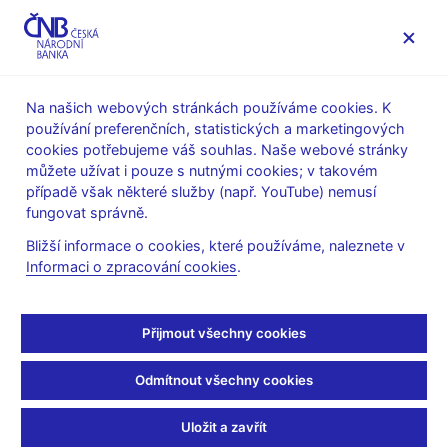
MENU
Na našich webových stránkách používáme cookies. K
používání preferenčních, statistických a marketingových
Úvod
Stalo se
Aktuality
cookies potřebujeme váš souhlas. Naše webové stránky
můžete užívat i pouze s nutnými cookies; v takovém
AKTUALITY
6. 11. 2019
případě však některé služby (např. YouTube) nemusí
Inflační očekávání
fungovat správně.
Bližší informace o cookies, které používáme, naleznete v
finančního trhu
Informaci o zpracování cookies
.
Sdílejte
Přijmout všechny cookies
Odmítnout všechny cookies
Uložit a zavřít