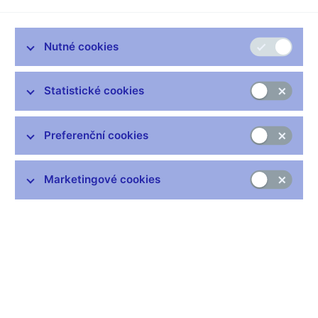
Zůstaňme v kontaktu
Newsletter
Nutné cookies
Statistické cookies
Preferenční cookies
Nejčastější odkazy
Výměna neplatných bankovek
Marketingové cookies
Informace k Sberbank CZ
Výměna poškozených peněz
Seznamy regulovaných a registrovaných subjektů
Kurzy devizového trhu
IBAN - mezinárodní číslo účtu
Aktuální prognóza