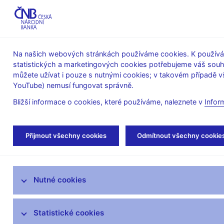
ABO-K
Na našich webových stránkách používáme cookies. K používán
statistických a marketingových cookies potřebujeme váš sou
O ČNB
Měnová
Finanční
můžete užívat i pouze s nutnými cookies; v takovém případě vš
YouTube) nemusí fungovat správně.
politika
stabilita
Bližší informace o cookies, které používáme, naleznete v
Infor
Úvod
Stalo se
Aktuality
Přijmout všechny cookies
Odmítnout všechny cookie
Aktuality
Nutné cookies
Tiskové zprávy
Kalendář
Statistické cookies