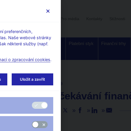
Uživatelská sekce
Stalo se
Pro média
Kontakty
Stížnosti
í preferenčních,
hlas. Naše webové stránky
Dohled a
Bankovky a
Platební styk
Finanční trhy
ak některé služby (např.
regulace
mince
maci o zpracování cookies
.
s
Uložit a zavřít
AKTUALITY
26. 9. 2019
Inflační očekávání finan
Sdílejte