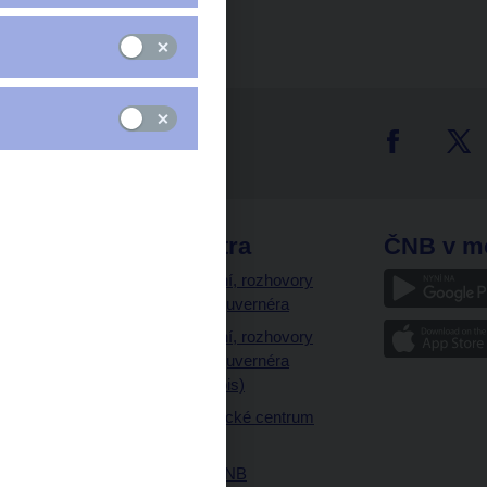
tter
odkazy
ČNB extra
ČNB v m
a
Vystoupení, rozhovory
a články guvernéra
ázky
Vystoupení, rozhovory
ajetku
a články guvernéra
ných prostor
(úplný výpis)
Návštěvnické centrum
ČNB
Historie ČNB