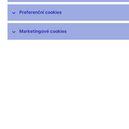
Preferenční cookies
Marketingové cookies
Zůstaňme v kontaktu
Newsle
Nejčastější odkazy
Povinné 
Výměna neplatných
Úřední desk
bankovek
Veřejné zak
Informace k Sberbank CZ
Vyřazování m
Výměna poškozených
Pronájem vol
peněz
Kariéra
Seznamy regulovaných a
registrovaných subjektů
Kurzy devizového trhu