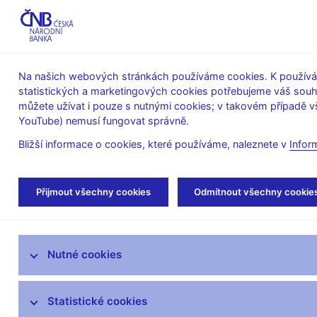
ABO-K
Na našich webových stránkách používáme cookies. K používán
statistických a marketingových cookies potřebujeme váš sou
O ČNB
Měnová
Finanční
můžete užívat i pouze s nutnými cookies; v takovém případě vš
YouTube) nemusí fungovat správně.
politika
stabilita
Bližší informace o cookies, které používáme, naleznete v
Infor
Úvod
Stalo se
Aktuality
Přijmout všechny cookies
Odmítnout všechny cookie
Aktuality
Nutné cookies
Tiskové zprávy
Kalendář
Statistické cookies