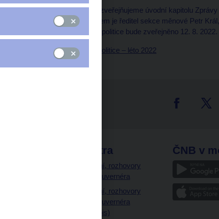
S týdenním předstihem zveřejňujeme úvodní kapitolu Zprávy o
jeho rizika“, jejímž autorem je ředitel sekce měnové Petr Krá
znění Zprávy o měnové politice bude zveřejněno 12. 8. 2022.
Zpráva o měnové politice – léto 2022
tter
odkazy
ČNB extra
ČNB v m
a
Vystoupení, rozhovory
a články guvernéra
ázky
Vystoupení, rozhovory
ajetku
a články guvernéra
ných prostor
(úplný výpis)