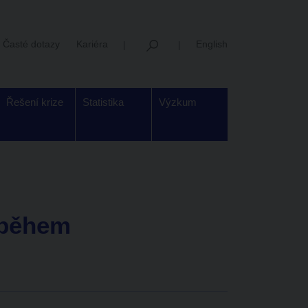
Časté dotazy
Kariéra
English
Řešení krize
Statistika
Výzkum
t během