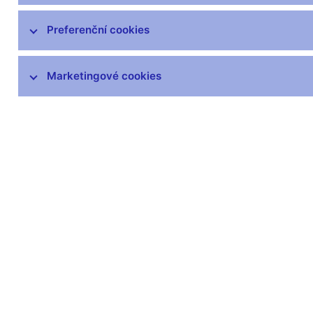
Preferenční cookies
Marketingové cookies
Zůstaňme v kontaktu
Newsle
Nejčastější odkazy
Povinné 
Výměna neplatných
Úřední desk
bankovek
Veřejné zak
Informace k Sberbank CZ
Vyřazování m
Výměna poškozených
Pronájem vol
peněz