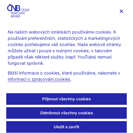
MENU
Na našich webových stránkách používáme cookies. K
používání preferenčních, statistických a marketingových
Úvod
Stalo se
Aktuality
cookies potřebujeme váš souhlas. Naše webové stránky
můžete užívat i pouze s nutnými cookies; v takovém
AKTUALITY
10. 9. 2024
případě však některé služby (např. YouTube) nemusí
Inflace v srpnu 2024
fungovat správně.
Bližší informace o cookies, které používáme, naleznete v
nepatrně nad 2% cílem
Informaci o zpracování cookies
.
ČNB
Přijmout všechny cookies
Sdílejte
Odmítnout všechny cookies
Uložit a zavřít