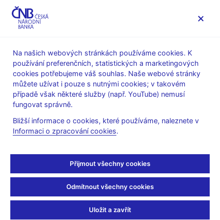
MENU
Na našich webových stránkách používáme cookies. K
používání preferenčních, statistických a marketingových
Úvod
Stalo se
Aktuality
cookies potřebujeme váš souhlas. Naše webové stránky
můžete užívat i pouze s nutnými cookies; v takovém
AKTUALITY
10. 7. 2025
případě však některé služby (např. YouTube) nemusí
Inflace v červnu dosáhla
fungovat správně.
Bližší informace o cookies, které používáme, naleznete v
2,9 %
Informaci o zpracování cookies
.
Sdílejte
Přijmout všechny cookies
Odmítnout všechny cookies
Uložit a zavřít