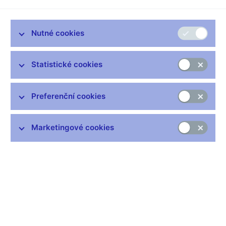
Zůstaňme v kontaktu
Newsletter
Nutné cookies
Statistické cookies
Preferenční cookies
Nejčastější odkazy
Výměna neplatných bankovek
Marketingové cookies
Informace k Sberbank CZ
Výměna poškozených peněz
Seznamy regulovaných a registrovaných subjektů
Kurzy devizového trhu
IBAN - mezinárodní číslo účtu
Aktuální prognóza