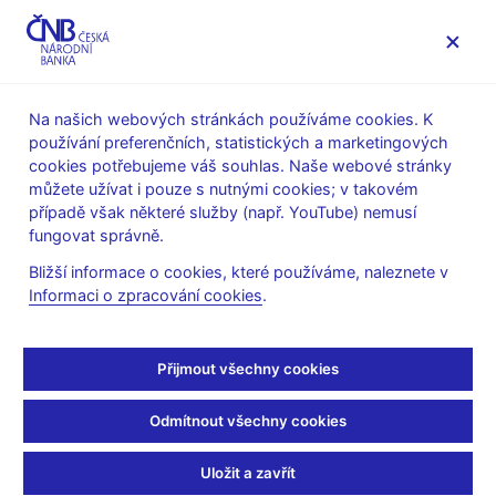
MENU
Na našich webových stránkách používáme cookies. K
používání preferenčních, statistických a marketingových
Úvod
Stalo se
Aktuality
cookies potřebujeme váš souhlas. Naše webové stránky
můžete užívat i pouze s nutnými cookies; v takovém
AKTUALITY
29. 8. 2023
případě však některé služby (např. YouTube) nemusí
Hrubý domácí produkt
fungovat správně.
Bližší informace o cookies, které používáme, naleznete v
v 2. čtvrtletí 2023 mírně
Informaci o zpracování cookies
.
nad prognózou ČNB
Přijmout všechny cookies
Sdílejte
Odmítnout všechny cookies
Uložit a zavřít
Komentář ČNB ke zveřejněným údajům o HDP za 2. čtvrtletí