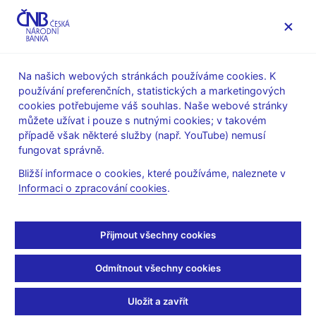
MENU
Na našich webových stránkách používáme cookies. K
používání preferenčních, statistických a marketingových
Úvod
Stalo se
Aktuality
cookies potřebujeme váš souhlas. Naše webové stránky
můžete užívat i pouze s nutnými cookies; v takovém
AKTUALITY
31. 5. 2022
případě však některé služby (např. YouTube) nemusí
Hrubý domácí produkt
fungovat správně.
Bližší informace o cookies, které používáme, naleznete v
v 1. čtvrtletí 2022 nad
Informaci o zpracování cookies
.
prognózou ČNB
Přijmout všechny cookies
Sdílejte
Odmítnout všechny cookies
Uložit a zavřít