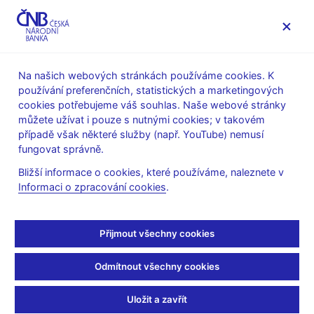
MENU
Na našich webových stránkách používáme cookies. K
používání preferenčních, statistických a marketingových
Úvod
Stalo se
Aktuality
cookies potřebujeme váš souhlas. Naše webové stránky
můžete užívat i pouze s nutnými cookies; v takovém
AKTUALITY
14. 3. 2022
případě však některé služby (např. YouTube) nemusí
Guvernér – Strop inflace
fungovat správně.
Bližší informace o cookies, které používáme, naleznete v
může být kolem 13 až 14
Informaci o zpracování cookies
.
procent
Přijmout všechny cookies
Sdílejte
Odmítnout všechny cookies
Uložit a zavřít