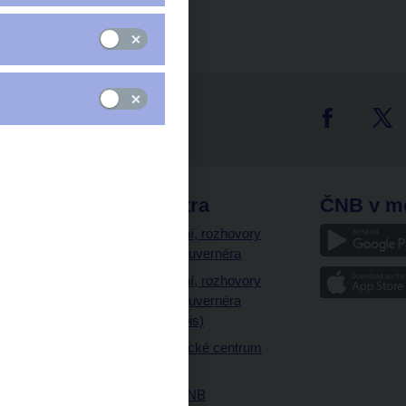
tter
odkazy
ČNB extra
ČNB v m
a
Vystoupení, rozhovory
a články guvernéra
ázky
Vystoupení, rozhovory
ajetku
a články guvernéra
ných prostor
(úplný výpis)
Návštěvnické centrum
ČNB
Historie ČNB