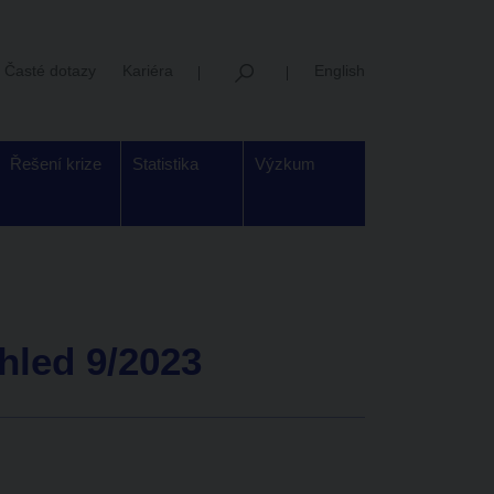
Časté dotazy
Kariéra
English
Řešení krize
Statistika
Výzkum
hled 9/2023