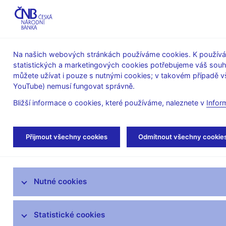
ABO-K
Na našich webových stránkách používáme cookies. K používán
statistických a marketingových cookies potřebujeme váš sou
O ČNB
Měnová
Finanční
můžete užívat i pouze s nutnými cookies; v takovém případě vš
YouTube) nemusí fungovat správně.
politika
stabilita
Bližší informace o cookies, které používáme, naleznete v
Infor
Úvod
Stalo se
Aktuality
Přijmout všechny cookies
Odmítnout všechny cookie
Aktuality
Nutné cookies
Tiskové zprávy
Kalendář
Statistické cookies