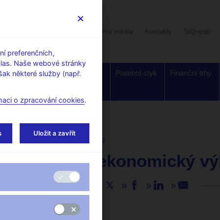
Uživatelská sekce
Stalo se
Pro média
Kontakty
Stížnosti
í preferenčních,
hlas. Naše webové stránky
Dohled a
Bankovky a
Platební styk
Finanční trhy
ak některé služby (např.
regulace
mince
maci o zpracování cookies
.
s
Uložit a zavřít
AKTUALITY
22. 9. 2023
Globální ekonomický vý
Sdílejte