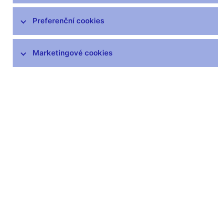
Preferenční cookies
Marketingové cookies
Zůstaňme v kontaktu
Newsle
Nejčastější odkazy
Povinné 
Výměna neplatných
Úřední desk
bankovek
Veřejné zak
Informace k Sberbank CZ
Vyřazování m
Výměna poškozených
Pronájem vol
peněz
Kariéra
Seznamy regulovaných a
registrovaných subjektů
Kurzy devizového trhu