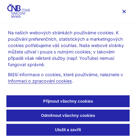
MENU
Na našich webových stránkách používáme cookies. K
používání preferenčních, statistických a marketingových
Úvod
Stalo se
Aktuality
cookies potřebujeme váš souhlas. Naše webové stránky
můžete užívat i pouze s nutnými cookies; v takovém
AKTUALITY
22. 11. 2024
případě však některé služby (např. YouTube) nemusí
Globální ekonomický
fungovat správně.
Bližší informace o cookies, které používáme, naleznete v
výhled 11/2024
Informaci o zpracování cookies
.
Sdílejte
Přijmout všechny cookies
Odmítnout všechny cookies
Uložit a zavřít