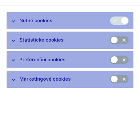
Zůstaňme v kontaktu
Newsletter
Nutné cookies
Statistické cookies
Preferenční cookies
Nejčastější odkazy
Výměna neplatných bankovek
Marketingové cookies
Informace k Sberbank CZ
Výměna poškozených peněz
Seznamy regulovaných a registrovaných subjektů
Kurzy devizového trhu
IBAN - mezinárodní číslo účtu
Aktuální prognóza