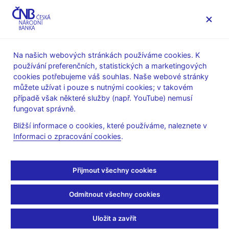
MENU
Na našich webových stránkách používáme cookies. K
používání preferenčních, statistických a marketingových
Úvod
Stalo se
Aktuality
cookies potřebujeme váš souhlas. Naše webové stránky
můžete užívat i pouze s nutnými cookies; v takovém
AKTUALITY
20. 10. 2023
případě však některé služby (např. YouTube) nemusí
Globální ekonomický
fungovat správně.
Bližší informace o cookies, které používáme, naleznete v
výhled 10/2023
Informaci o zpracování cookies
.
Sdílejte
Přijmout všechny cookies
Odmítnout všechny cookies
Uložit a zavřít