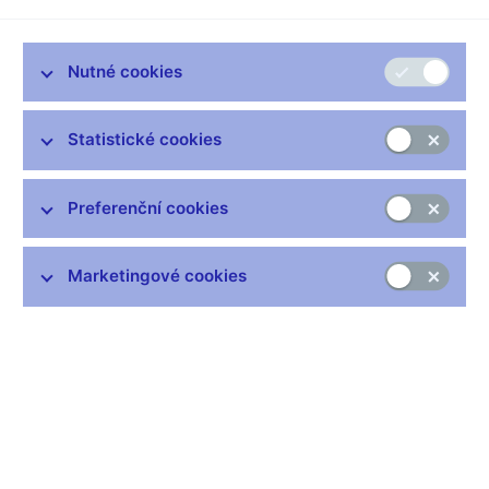
Zůstaňme v kontaktu
Newsletter
Nutné cookies
Statistické cookies
Preferenční cookies
Nejčastější odkazy
Výměna neplatných bankovek
Marketingové cookies
Informace k Sberbank CZ
Výměna poškozených peněz
Seznamy regulovaných a registrovaných subjektů
Kurzy devizového trhu
IBAN - mezinárodní číslo účtu
Aktuální prognóza