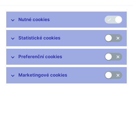
Zůstaňme v kontaktu
Newsletter
Nutné cookies
Statistické cookies
Preferenční cookies
Nejčastější odkazy
Výměna neplatných bankovek
Marketingové cookies
Informace k Sberbank CZ
Výměna poškozených peněz
Seznamy regulovaných a registrovaných subjektů
Kurzy devizového trhu
IBAN - mezinárodní číslo účtu
Aktuální prognóza