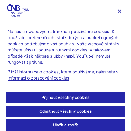
MENU
Na našich webových stránkách používáme cookies. K
používání preferenčních, statistických a marketingových
Úvod
Stalo se
Aktuality
cookies potřebujeme váš souhlas. Naše webové stránky
můžete užívat i pouze s nutnými cookies; v takovém
AKTUALITY
22. 3. 2019
případě však některé služby (např. YouTube) nemusí
Globální ekonomický
fungovat správně.
Bližší informace o cookies, které používáme, naleznete v
výhled
Informaci o zpracování cookies
.
Sdílejte
Přijmout všechny cookies
Odmítnout všechny cookies
Uložit a zavřít