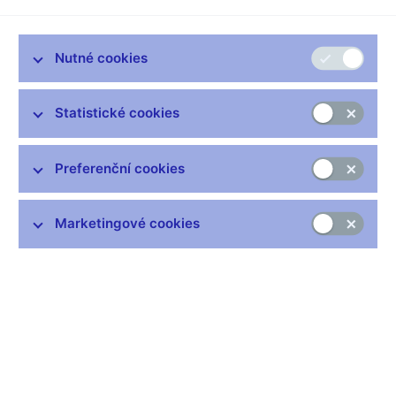
Nutné cookies
Zůstaňme v kontaktu
Newsletter
Statistické cookies
Preferenční cookies
Marketingové cookies
Nejčastější odkazy
Výměna neplatných bankovek
Informace k Sberbank CZ
Výměna poškozených peněz
Seznamy regulovaných a registrovaných subjektů