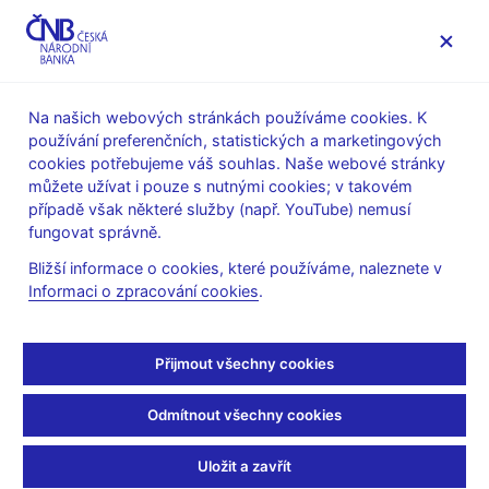
MENU
Na našich webových stránkách používáme cookies. K
používání preferenčních, statistických a marketingových
Úvod
Stalo se
Aktuality
cookies potřebujeme váš souhlas. Naše webové stránky
můžete užívat i pouze s nutnými cookies; v takovém
AKTUALITY
12. 3. 2025
případě však některé služby (např. YouTube) nemusí
Eva Zamrazilová:
fungovat správně.
Bližší informace o cookies, které používáme, naleznete v
Zbrojení hrozí novou
Informaci o zpracování cookies
.
inflační mašinérií, státy
Přijmout všechny cookies
se o to více musí krotit v
Odmítnout všechny cookies
jiných výdajích
Uložit a zavřít
Sdílejte