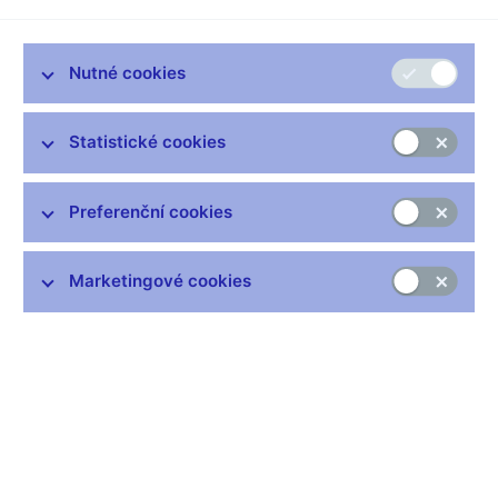
Nutné cookies
Statistické cookies
Zůstaňme v kontaktu
Newsletter
Preferenční cookies
Marketingové cookies
Nejčastější odkazy
Výměna neplatných bankovek
Informace k Sberbank CZ
Výměna poškozených peněz